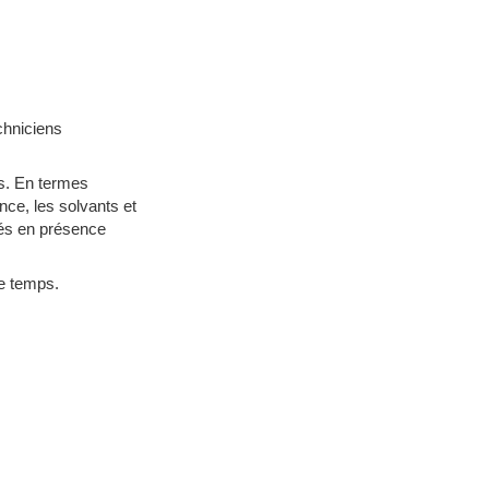
chniciens
les. En termes
nce, les solvants et
és en présence
le temps.