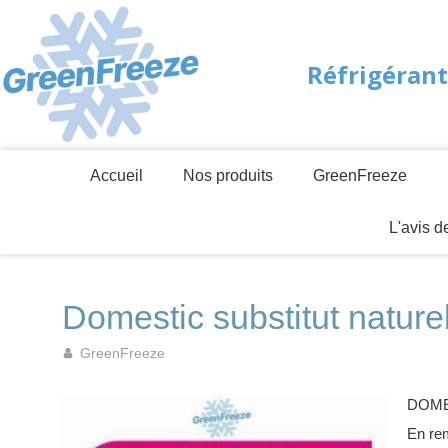
Réfrigérant
Accueil
Nos produits
GreenFreeze
L'avis 
Domestic substitut natur
GreenFreeze
DOMEST
En rem