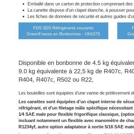
Emballé dans un carton de protection comprenant des étiq
La canette dispose d’un clapet étanche, à pousser pour
Les fiches de données de sécurité et autres guides d'
FDS SDS Réfrigérants courants
GreenFreeze en Bonbonnes - UN1075
Gre
Disponible en bonbonne de 4.5 kg équival
9.0 kg équivalente à 22,5 kg de R407c, R40
R404, R407c, R502 ou R22,
Les bouteilles sont équipées d'une vanne de prélèvement de 
Les canettes sont équipées d’un clapet interne de sécur
réfrigérant, et d’un filetage mâle spécifique nécessitant 
1⁄4 SAE male pour flexible frigorifique classique, (opt
incluant notamment un flexible avec manomètre de char
R1234yf, autre option adaptateur à sortie 5/16 SAE mal