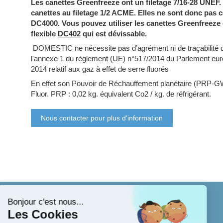
Les canettes Greenfreeze ont un filetage 7/16-28 UNEF. Il
canettes au filetage 1/2 ACME. Elles ne sont donc pas c
DC4000. Vous pouvez utiliser les canettes Greenfreeze e
flexible
DC402
qui est dévissable.
DOMESTIC ne nécessite pas d’agrément ni de traçabilité car
l'annexe 1 du règlement (UE) n°517/2014 du Parlement euro
2014 relatif aux gaz à effet de serre fluorés
En effet son Pouvoir de Réchauffement planétaire (PRP-GWP)
Fluor. PRP : 0,02 kg. équivalent Co2 / kg. de réfrigérant.
Nous contacter pour plus d'information
Continuer sans accepter
Bonjour c'est nous...
GreenFreeze
Les Cookies