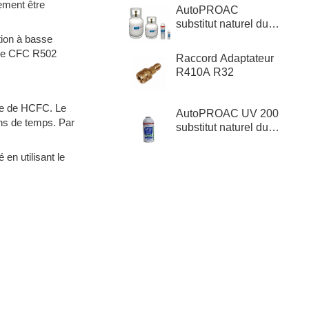
ement être
AutoPROAC
substitut naturel du
R1234yf, R134a,
tion à basse
R12
 de CFC R502
Raccord Adaptateur
R410A R32
base de HCFC. Le
AutoPROAC UV 200
oins de temps. Par
substitut naturel du
R1234yf, R134a,
R12 + Détecteur de
en utilisant le
fuite Ultra-Violet