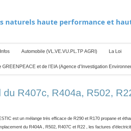
s naturels haute performance et haute
Infos
Automobile (VL.VE.VU.PL.TP AGRI)
La Loi
de GREENPEACE et de l'EIA (Agence d’Investigation Environne
el du R407c, R404a, R502, R2
IC est un mélange très efficace de R290 et R170 propane et éthan
placement du R404A , R502, R407C et R22 , les factures d’électricite