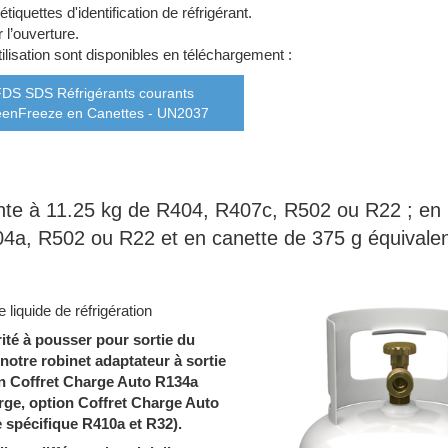
uettes d'identification de réfrigérant.
 l’ouverture.
utilisation sont disponibles en téléchargement :
FDS SDS Réfrigérants courants
enFreeze en Canettes - UN2037
ente à 11.25 kg de R404, R407c, R502 ou R22 ; e
4a, R502 ou R22 et en canette de 375 g équivalen
liquide de réfrigération
ité à pousser pour sortie du
notre robinet adaptateur à sortie
ion Coffret Charge Auto R134a
ge, option Coffret Charge Auto
e spécifique R410a et R32).