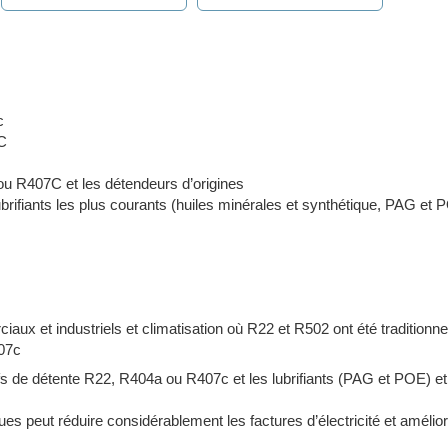
c
7C
 ou R407C et les détendeurs d’origines
lubrifiants les plus courants (huiles minérales et synthétique, PAG et 
ux et industriels et climatisation où R22 et R502 ont été traditionnel
07c
fs de détente R22, R404a ou R407c et les lubrifiants (PAG et POE) e
s peut réduire considérablement les factures d’électricité et amélior