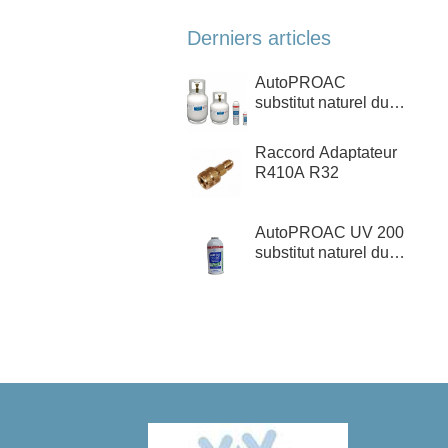
Derniers articles
AutoPROAC
substitut naturel du
R1234yf, R134a,
R12
Raccord Adaptateur
R410A R32
AutoPROAC UV 200
substitut naturel du
R1234yf, R134a,
R12 + Détecteur de
fuite Ultra-Violet