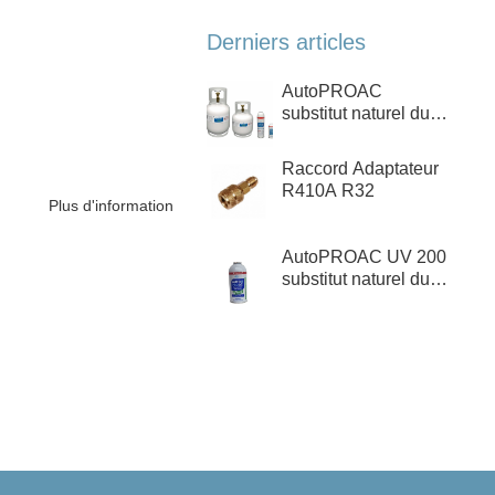
Derniers articles
AutoPROAC
substitut naturel du
R1234yf, R134a,
R12
Raccord Adaptateur
R410A R32
Plus d'information
AutoPROAC UV 200
substitut naturel du
R1234yf, R134a,
R12 + Détecteur de
fuite Ultra-Violet