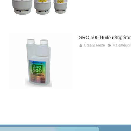
SRO-500 Huile réfrigéran
GreenFreeze
Ma catégor
Continuer sans accepter